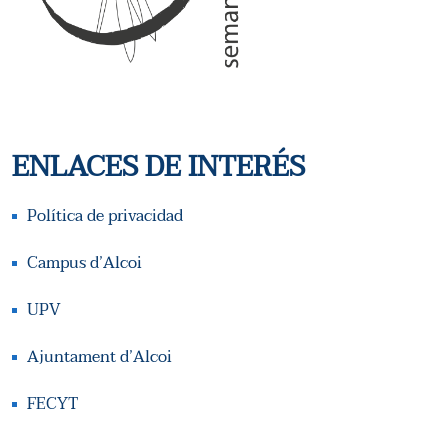
T
S
A
Q
S
U
D
E
ENLACES DE INTERÉS
E
D
E
Política de privacidad
A
V
Campus d’Alcoi
Y
E
UPV
N
V
Ajuntament d’Alcoi
T
I
FECYT
O
S