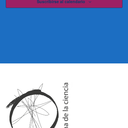
Suscribirse al calendario
G
G
A
A
C
C
I
I
Ó
Ó
N
N
D
D
E
V
E
I
B
S
Ú