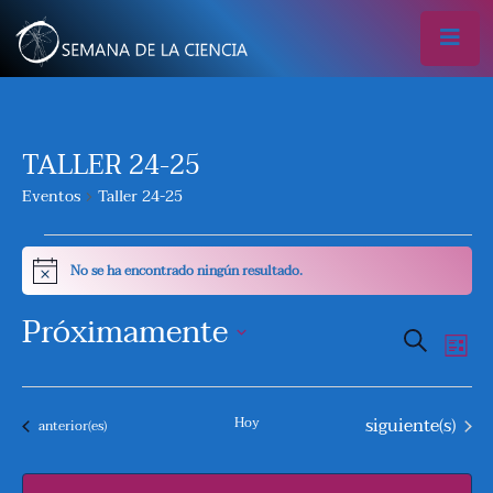
TALLER 24-25
Eventos
Taller 24-25
EVENTOS
No se ha encontrado ningún resultado.
Aviso
Próximamente
N
N
Buscar
Lista
A
A
Seleccionar
V
fecha.
Eventos
siguiente(s)
V
Hoy
Eventos
anterior(es)
E
E