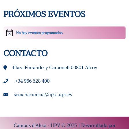
T
PRÓXIMOS EVENTOS
A
S
No hay eventos programados.
Aviso
D
CONTACTO
E
E
Plaza Ferrándiz y Carbonell 03801 Alcoy
V
+34 966 528 400
E
semanaciencia@epsa.upv.es
N
T
Campus d'Alcoi - UPV © 2025 | Desarrollado por