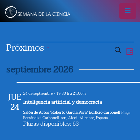
EVENTOS
Próximos
N
N
Buscar
Lista
A
A
Seleccionar
septiembre 2026
V
fecha.
V
E
E
24 de septiembre - 19:30 h
a
21:00 h
JUE
G
G
Inteligencia artificial y democracia
24
A
Salón de Actos “Roberto García Paya” Edificio Carbonell
Plaça
A
Ferrándiz i Carbonell, s/n, Alcoi, Alicante, España
C
Plazas disponibles: 63
C
I