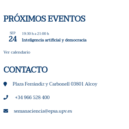
D
E
PRÓXIMOS EVENTOS
E
SEP
19:30 h
a
21:00 h
V
24
Inteligencia artificial y democracia
E
Ver calendario
N
CONTACTO
T
Plaza Ferrándiz y Carbonell 03801 Alcoy
O
+34 966 528 400
S
semanaciencia@epsa.upv.es