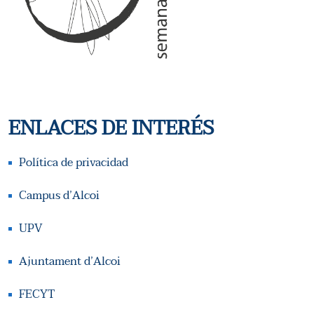
E
E
D
E
A
V
Y
E
ENLACES DE INTERÉS
N
V
T
I
Política de privacidad
O
S
Campus d’Alcoi
T
UPV
A
Ajuntament d’Alcoi
S
FECYT