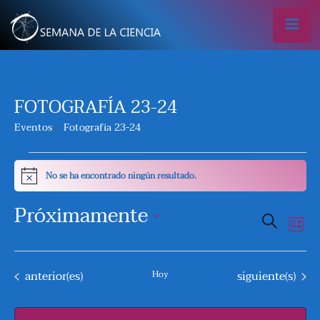
FOTOGRAFÍA 23-24
Eventos
Fotografía 23-24
EVENTOS
No se ha encontrado ningún resultado.
Aviso
Próximamente
N
N
Buscar
Lista
A
A
Seleccionar
V
fecha.
Eventos
Eventos
anterior(es)
siguiente(s)
V
Hoy
E
E