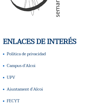
T
S
A
Q
S
U
D
E
ENLACES DE INTERÉS
E
D
E
Política de privacidad
A
V
Campus d’Alcoi
Y
E
UPV
N
V
Ajuntament d’Alcoi
T
I
FECYT
O
S