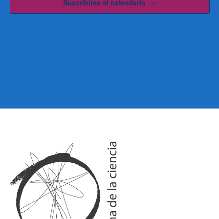
Suscribirse al calendario
G
G
A
A
C
C
I
I
Ó
Ó
N
N
D
D
E
V
E
I
B
S
Ú