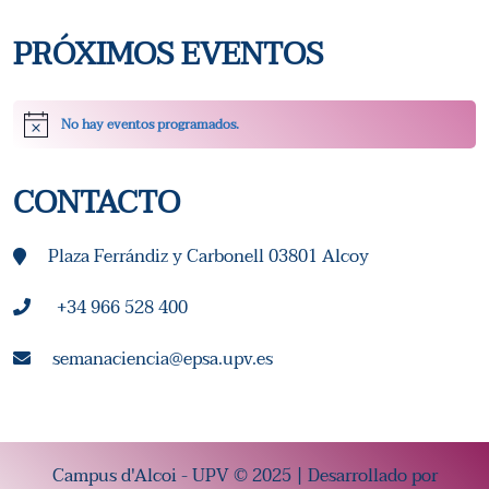
T
PRÓXIMOS EVENTOS
A
S
No hay eventos programados.
Aviso
D
CONTACTO
E
E
Plaza Ferrándiz y Carbonell 03801 Alcoy
V
+34 966 528 400
E
semanaciencia@epsa.upv.es
N
T
Campus d'Alcoi - UPV © 2025 | Desarrollado por