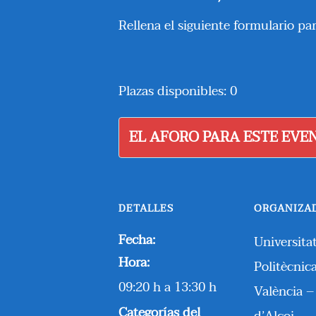
Rellena el siguiente formulario par
Plazas disponibles: 0
EL AFORO PARA ESTE EVE
DETALLES
ORGANIZA
Fecha:
Universita
Hora:
Politècnic
09:20 h a 13:30 h
València 
Categorías del