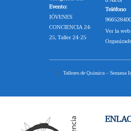
d’Alcoi
Evento:
Teléfono
JÓVENES
96652840
CONCIENCIA 24-
Ver la web
25
,
Taller 24-25
Organizad
Talleres de Química – Semana J
ENLAC