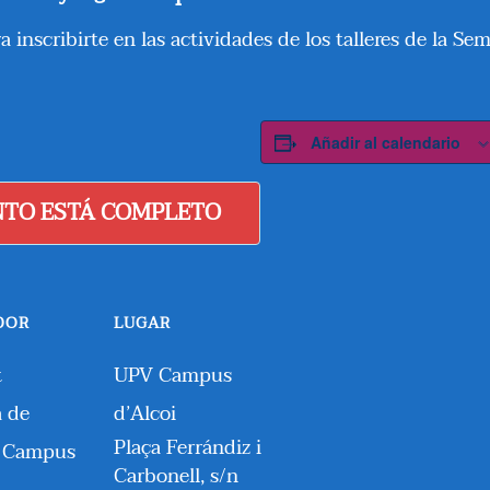
a inscribirte en las actividades de los talleres de la S
Añadir al calendario
NTO ESTÁ COMPLETO
DOR
LUGAR
t
UPV Campus
a de
d’Alcoi
Plaça Ferrándiz i
– Campus
Carbonell, s/n