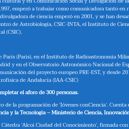
 cultural y en Comunicación Social y Divulgación de la
1997, empezó a trabajar como comunicadora tanto en ra
ivulgadora de ciencia empezó en 2001, y se han desarr
Centro de Astrobiología, CSIC-INTA, el Instituto de Cie
al (CSIC).
 París (París), en el Instituto de Radioastronomía Mili
Madrid y en el Observatorio Astronómico Nacional de E
omunicación del proyecto europeo PRE-EST, y desde 201
trofísica de Andalucía (IAA-CSIC)
ompletar el aforo de 300 personas.
o de la programación de ‘Jóvenes conCiencia’. Cuenta 
cia y la Tecnología – Ministerio de Ciencia, Innovació
 Cátedra ‘Alcoi Ciudad del Conocimiento’, firmada con