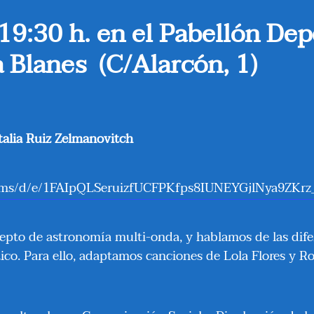
 19:30 h. en el Pabellón Dep
a Blanes (C/Alarcón, 1)
alia Ruiz Zelmanovitch
/forms/d/e/1FAIpQLSeruizfUCFPKfps8IUNEYGjlNya9Z
pto de astronomía multi-onda, y hablamos de las difer
ico. Para ello, adaptamos canciones de Lola Flores y Ro