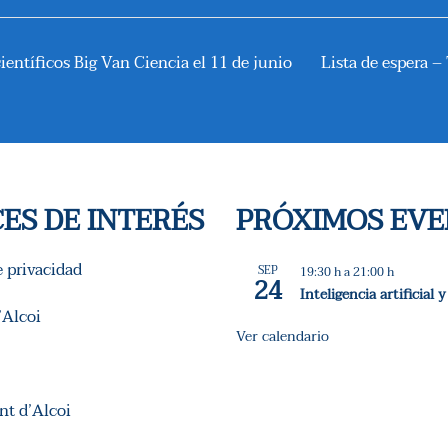
entíficos Big Van Ciencia el 11 de junio
Lista de espera –
ES DE INTERÉS
PRÓXIMOS EV
e privacidad
SEP
19:30 h
a
21:00 h
24
Inteligencia artificial
Alcoi
Ver calendario
t d’Alcoi