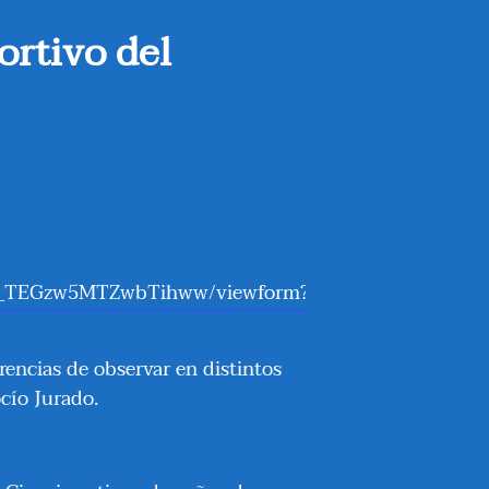
ortivo del
Krz_TEGzw5MTZwbTihww/viewform?
encias de observar en distintos
cío Jurado.