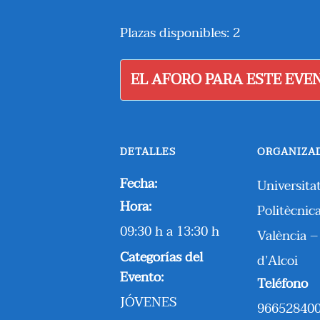
Plazas disponibles: 2
EL AFORO PARA ESTE EVE
DETALLES
ORGANIZA
Fecha:
Universita
Hora:
Politècnic
09:30 h a 13:30 h
València 
Categorías del
d’Alcoi
Evento:
Teléfono
JÓVENES
96652840