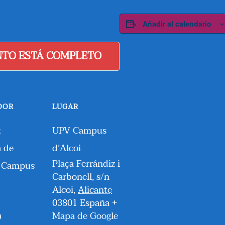
Añadir al calendario
NTO ESTÁ COMPLETO
DOR
LUGAR
t
UPV Campus
a de
d’Alcoi
Plaça Ferrándiz i
– Campus
Carbonell, s/n
Alcoi
,
Alicante
03801
España
+
Mapa de Google
0