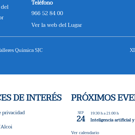
Teléfono
 del
966 52 84 00
or
Ver la web del Lugar
alleres Química SJC
XI
ES DE INTERÉS
PRÓXIMOS EV
e privacidad
SEP
19:30 h
a
21:00 h
24
Inteligencia artificial
Alcoi
Ver calendario