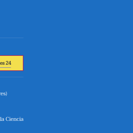
es 24
res)
 la Ciencia