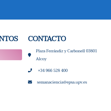
V
I
S
T
ENTOS
CONTACTO
A
Plaza Ferrándiz y Carbonell 03801
S
Alcoy
D
+34 966 528 400
E
semanaciencia@epsa.upv.es
E
V
E