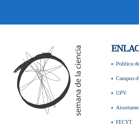
E
B
Ú
ENLAC
S
Q
Política d
U
Campus d’
E
UPV
D
Ajuntamen
A
FECYT
Y