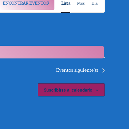
ENCONTRAR EVENTOS
Lista
Mes
Día
A
V
E
G
A
C
Eventos
siguiente(s)
I
Ó
Suscribirse al calendario
N
D
E