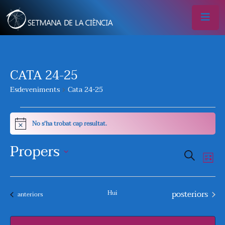
CATA 24-25
Esdeveniments
Cata 24-25
ESDEVENIMENTS
No s'ha trobat cap resultat.
Avís
Propers
N
N
Cercar
Llista
A
A
Selecciona
V
una
Esdeveniment
posteriors
V
Hui
Esdeveniments
anteriors
data.
E
E