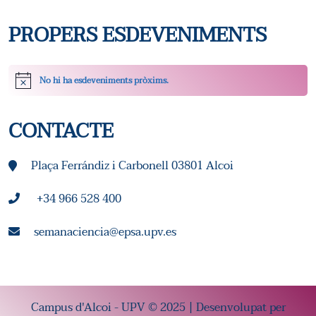
E
S
S
PROPERS ESDEVENIMENTS
D
D
E
E
No hi ha esdeveniments pròxims.
Avís
V
V
CONTACTE
E
E
N
Plaça Ferrándiz i Carbonell 03801 Alcoi
N
I
I
+34 966 528 400
M
M
semanaciencia@epsa.upv.es
E
E
N
N
Campus d'Alcoi - UPV © 2025 | Desenvolupat per