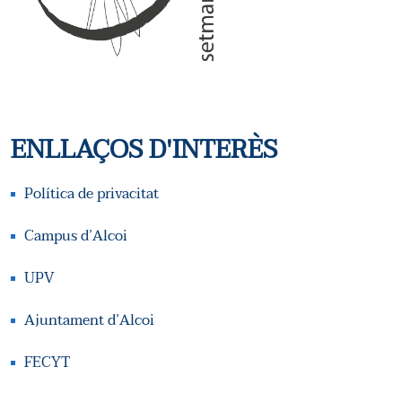
A
L
L
I
I
C
T
E
ENLLAÇOS D'INTERÈS
Z
R
A
Política de privacitat
C
C
Campus d’Alcoi
A
I
UPV
O
D
Ajuntament d’Alcoi
N
E
FECYT
S
E