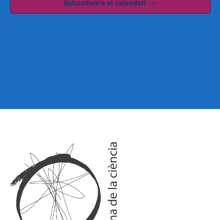
Subscriure's al calendari
G
G
A
A
C
C
I
I
Ó
Ó
D
V
E
I
V
I
S
S
U
U
A