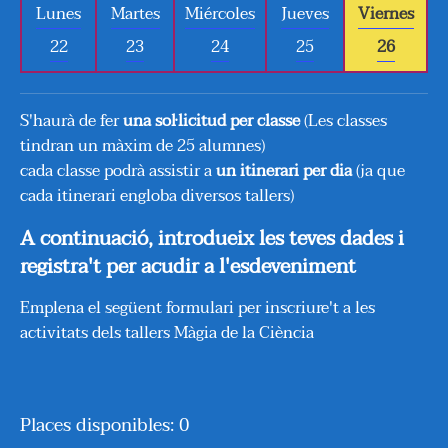
Lunes
Martes
Miércoles
Jueves
Viernes
22
23
24
25
26
S'haurà de fer
una sol·licitud per classe
(Les classes
tindran un màxim de 25 alumnes)
cada classe podrà assistir a
un itinerari per dia
(ja que
cada itinerari engloba diversos tallers)
A continuació, introdueix les teves dades i
registra't per acudir a l'esdeveniment
Emplena el següent formulari per inscriure't a les
activitats dels tallers Màgia de la Ciència
Places disponibles: 0