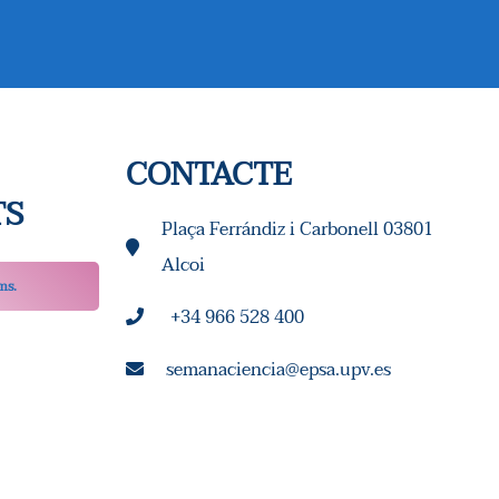
I
S
U
A
CONTACTE
L
TS
Plaça Ferrándiz i Carbonell 03801
I
Alcoi
T
ms.
+34 966 528 400
Z
semanaciencia@epsa.upv.es
A
C
I