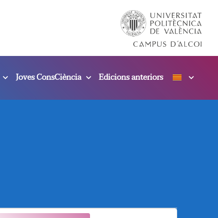
Joves ConsCiència
Edicions anteriors
N