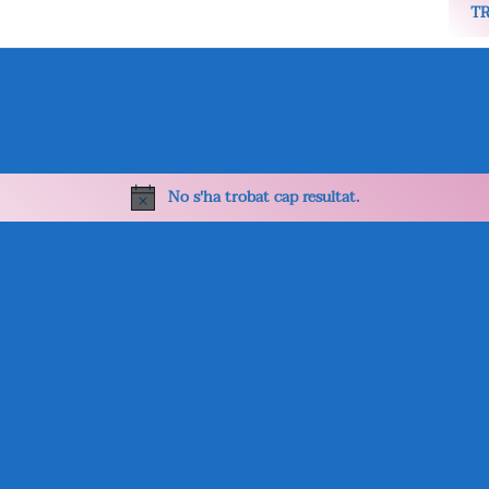
T
No s'ha trobat cap resultat.
Avís