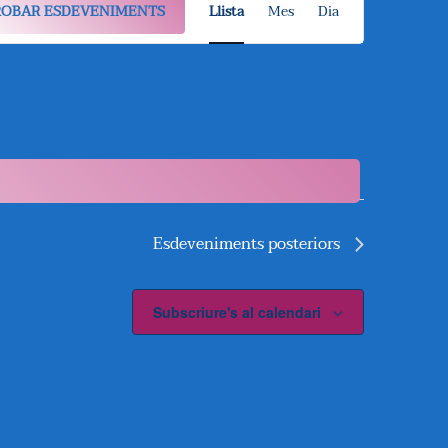
ROBAR ESDEVENIMENTS
Llista
Mes
Dia
A
V
E
G
A
C
Esdeveniments
posteriors
I
Ó
Subscriure's al calendari
D
E
V