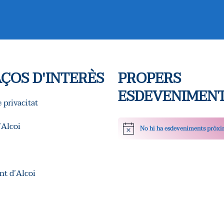
ÇOS D'INTERÈS
PROPERS
ESDEVENIMEN
e privacitat
Alcoi
No hi ha esdeveniments pròxi
Avís
t d’Alcoi