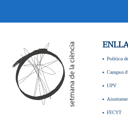
S
U
A
ENLLA
L
I
Política d
C
Campus d’
E
UPV
R
Ajuntamen
C
FECYT
A