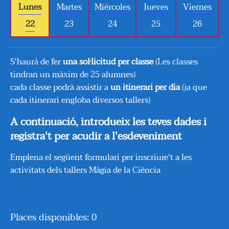
Lunes
Martes
Miércoles
Jueves
Viernes
22
23
24
25
26
S'haurà de fer
una sol·licitud per classe
(Les classes
tindran un màxim de 25 alumnes)
cada classe podrà assistir a
un itinerari per dia
(ja que
cada itinerari engloba diversos tallers)
A continuació, introdueix les teves dades i
registra't per acudir a l'esdeveniment
Emplena el següent formulari per inscriure't a les
activitats dels tallers Màgia de la Ciència
Places disponibles: 0