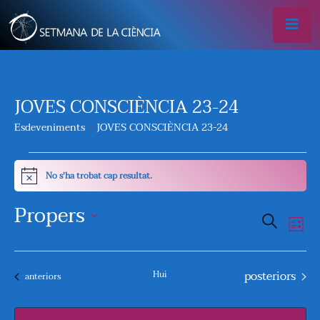
JOVES CONSCIÈNCIA 23-24
Esdeveniments
JOVES CONSCIÈNCIA 23-24
ESDEVENIMENTS
No s'ha trobat cap resultat.
Avís
Propers
N
N
Cercar
Llista
A
A
Selecciona
V
una
Esdeveniment
posteriors
V
Hui
Esdeveniments
anteriors
data.
E
E