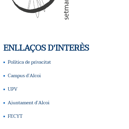
A
L
L
I
I
C
T
E
ENLLAÇOS D'INTERÈS
Z
R
A
Política de privacitat
C
C
Campus d’Alcoi
A
I
UPV
O
D
Ajuntament d’Alcoi
N
E
FECYT
S
E