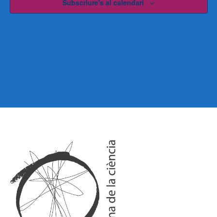
Subscriure's al calendari
G
G
A
A
C
C
I
I
Ó
Ó
D
V
E
I
V
I
S
S
U
U
A