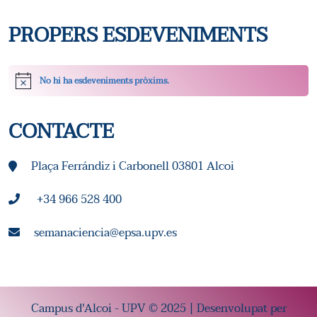
E
S
S
PROPERS ESDEVENIMENTS
D
D
E
E
No hi ha esdeveniments pròxims.
Avís
V
V
CONTACTE
E
E
N
Plaça Ferrándiz i Carbonell 03801 Alcoi
N
I
I
+34 966 528 400
M
M
semanaciencia@epsa.upv.es
E
E
N
N
Campus d'Alcoi - UPV © 2025 | Desenvolupat per