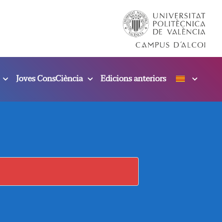
Joves ConsCiència
Edicions anteriors