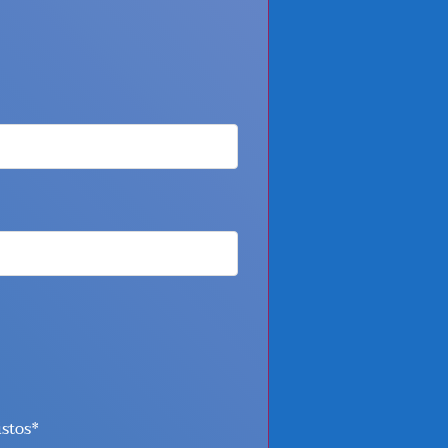
istos*