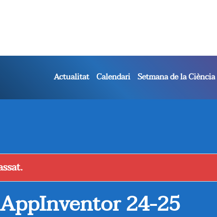
Actualitat
Calendari
Setmana de la Ciència
ssat.
 AppInventor 24-25