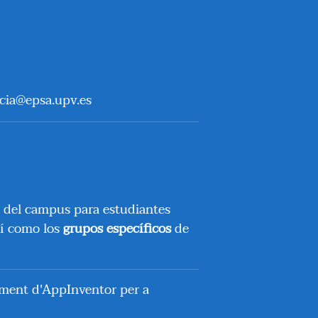
ncia@epsa.upv.es
s del campus para estudiantes
sí como los
grupos específicos
de
pament d'AppInventor per a