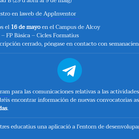
d B (29 d’abril al 9 de maig)
stro en la
web de AppInventor
s el
16 de mayo
en el Campus de Alcoy
at – FP Bàsica – Cicles Formatius
scripción cerrado, póngase en contacto con semanacie
gram
para las comunicaciones relativas a las actividade
dréis encontrar información de nuevas convocatorias a
das
.
ntres educatius una aplicació a l'entorn de desenvolu