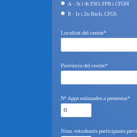
A - 3r i 4t ESO, FPB i CFGM
B - 1r i 2n Bach, CFGS
Localitat del centre*
Província del centre*
Nº Apps estimades a presentar*
Núm. estudiants participants prev