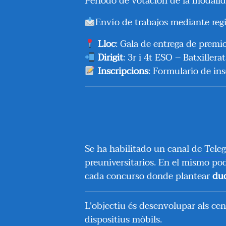
Periodo de votación de la modalida
Envío de trabajos mediante regi
Lloc
: Gala de entrega de premio
Dirigit
: 3r i 4t ESO – Batxiller
Inscripcions
: Formulario de in
Se ha habilitado un
canal de Tele
preuniversitarios. En el mismo po
cada concurso donde plantear
du
L'objectiu és desenvolupar als ce
dispositius mòbils.