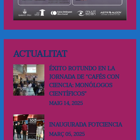
ACTUALITAT
ÉXITO ROTUNDO EN LA
JORNADA DE “CAFÉS CON
CIENCIA: MONÓLOGOS
CIENTÍFICOS”
MAIG
14
, 2025
INAUGURADA FOTCIENCIA
MARÇ
05
, 2025