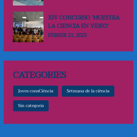
XIV CONCURSO ‘MUESTRA
LA CIENCIA EN VIDEO’
FEBRER
21
, 2025
CATEGORIES
Joves consCiència
Setmana de la ciència
Sin categoría