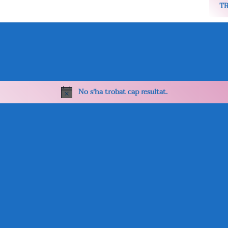
T
No s'ha trobat cap resultat.
Avís