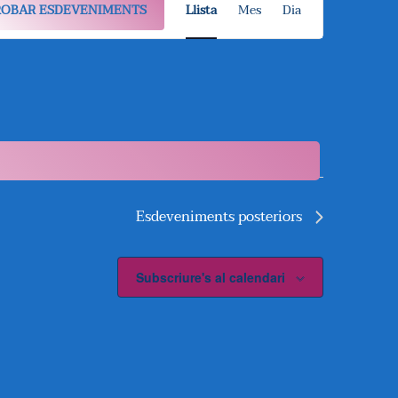
ROBAR ESDEVENIMENTS
Llista
Mes
Dia
A
V
E
G
A
C
Esdeveniments
posteriors
I
Ó
Subscriure's al calendari
D
E
V