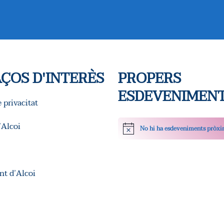
ÇOS D'INTERÈS
PROPERS
ESDEVENIMEN
e privacitat
Alcoi
No hi ha esdeveniments pròxi
Avís
t d’Alcoi