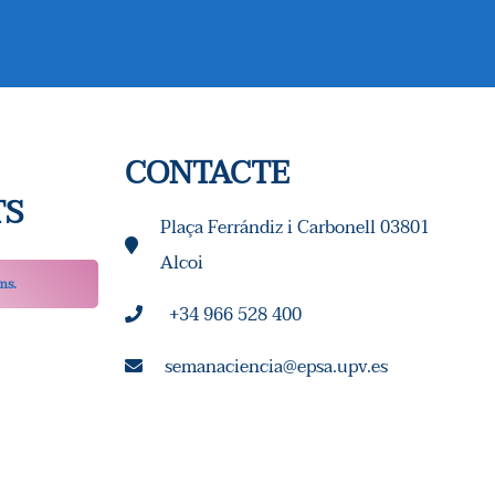
I
S
U
A
CONTACTE
L
TS
Plaça Ferrándiz i Carbonell 03801
I
Alcoi
T
ms.
+34 966 528 400
Z
semanaciencia@epsa.upv.es
A
C
I