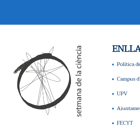
S
U
A
ENLLA
L
I
Política d
C
Campus d’
E
UPV
R
Ajuntamen
C
FECYT
A