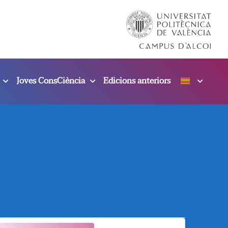
Joves ConsCiència
Edicions anteriors
N