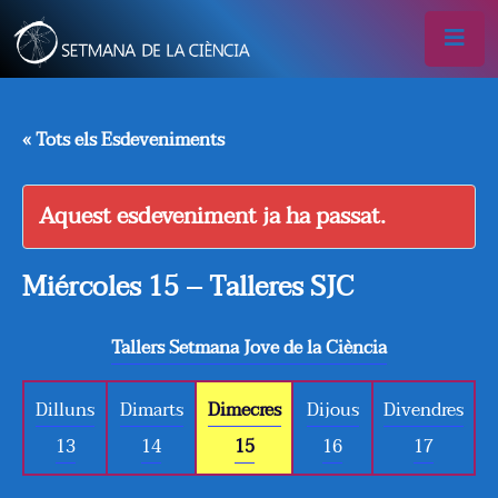
« Tots els Esdeveniments
Aquest esdeveniment ja ha passat.
Miércoles 15 – Talleres SJC
Tallers Setmana Jove de la Ciència
Dilluns
Dimarts
Dimecres
Dijous
Divendres
13
14
15
16
17