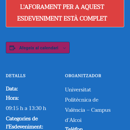
L'AFORAMENT PER A AQUEST
ESDEVENIMENT ESTÀ COMPLET
Afegeix al calendari
DETALLS
ORGANITZADOR
Data:
Universitat
Hora:
Politècnica de
09:15 h a 13:30 h
València – Campus
Categories de
d’Alcoi
l'Esdeveniment:
Telèfon