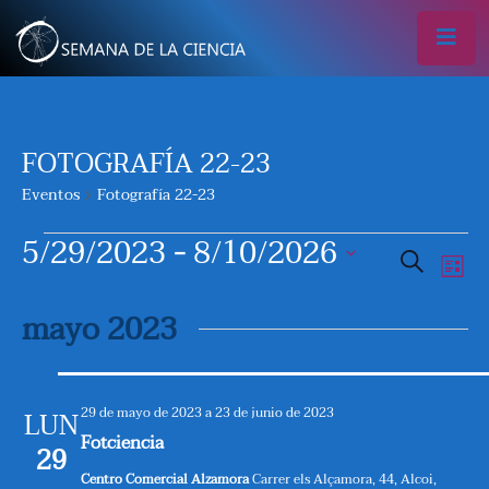
FOTOGRAFÍA 22-23
Eventos
Fotografía 22-23
EVENTOS
5/29/2023
 - 
8/10/2026
N
N
Buscar
Lista
A
A
Seleccionar
mayo 2023
V
fecha.
V
E
E
29 de mayo de 2023
a
23 de junio de 2023
LUN
G
G
Fotciencia
29
A
Centro Comercial Alzamora
Carrer els Alçamora, 44, Alcoi,