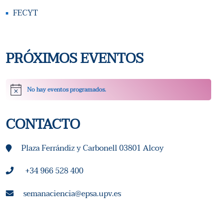
A
FECYT
S
D
PRÓXIMOS EVENTOS
E
E
No hay eventos programados.
Aviso
V
CONTACTO
E
N
Plaza Ferrándiz y Carbonell 03801 Alcoy
T
+34 966 528 400
O
semanaciencia@epsa.upv.es
S