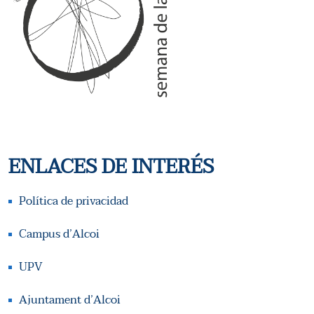
Q
S
U
D
E
E
D
E
A
V
Y
E
ENLACES DE INTERÉS
N
V
Política de privacidad
T
I
Campus d’Alcoi
O
S
UPV
T
Ajuntament d’Alcoi