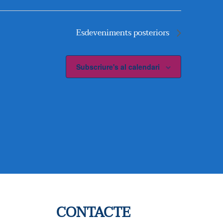
I
S
Esdeveniments
posteriors
U
Subscriure's al calendari
A
L
I
T
Z
A
C
CONTACTE
I