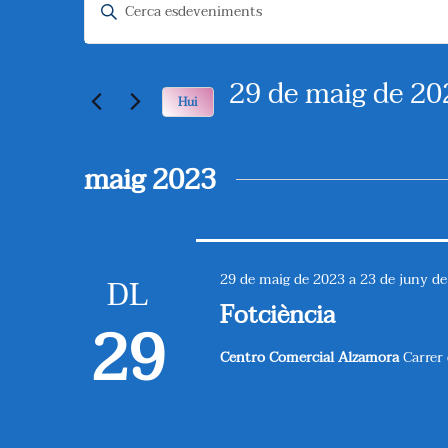
ESDEVENIMENTS
N
Introduïu
A
la
paraula
V
29 de maig de 20
clau.
Hui
E
Cerqueu
Selecciona
G
Esdeveniments
maig 2023
una
per
A
data.
paraula
C
clau.
DL
29 de maig de 2023
a
23 de juny d
I
Fotciència
29
Ó
Centro Comercial Alzamora
Carrer 
V
I