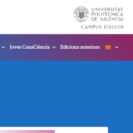
Joves ConsCiència
Edicions anteriors
N