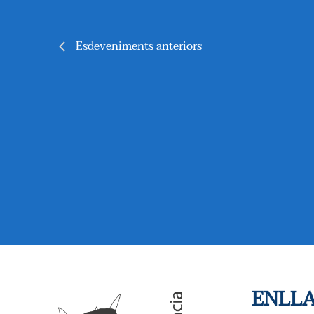
S
U
Esdeveniments
anteriors
A
L
I
C
E
R
C
A
ENLLA