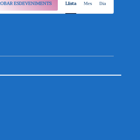
ROBAR ESDEVENIMENTS
Llista
Mes
Dia
A
V
E
G
A
C
I
Ó
D
E
V